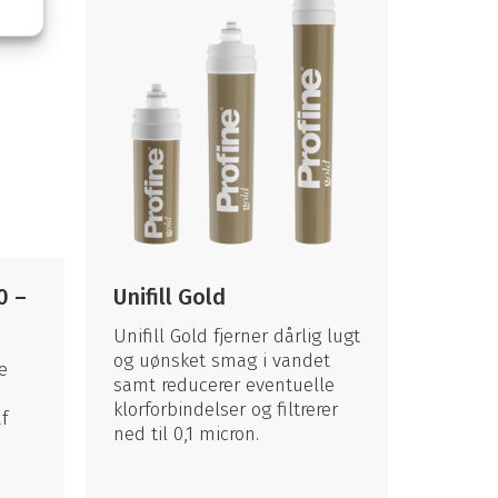
0 –
Unifill Gold
Unifill Gold fjerner dårlig lugt
og uønsket smag i vandet
e
samt reducerer eventuelle
klorforbindelser og filtrerer
f
ned til 0,1 micron.