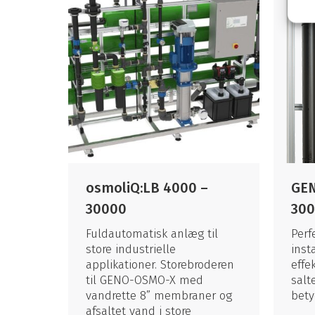
osmoliQ:LB 4000 –
GEN
30000
30
Fuldautomatisk anlæg til
Perf
store industrielle
inst
applikationer. Storebroderen
effe
til GENO-OSMO-X med
salt
vandrette 8” membraner og
bety
afsaltet vand i store