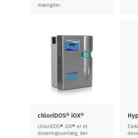
mængder.
chloriDOS® iOX®
Hyp
chloriDOS® iOX® er et
Elek
doseringssanlæg, der
desi