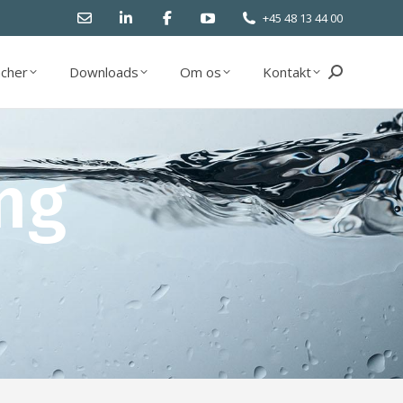
+45 48 13 44 00
cher
Downloads
Om os
Kontakt
Search:
cher
Downloads
Om os
Kontakt
Search:
ng