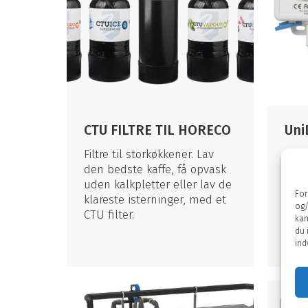
CTU FILTRE TIL HORECO
Uni
Filtre til storkøkkener. Lav
UniL
den bedste kaffe, få opvask
kom
uden kalkpletter eller lav de
modt
For
klareste isterninger, med et
temp
og/
CTU filter.
bliv
kan
hvor
du 
Guld
ind