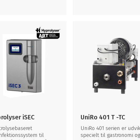
rolyser iSEC
UniRo 401 T -TC
trolysebaseret
UniRo 401 serien er udvik
nfektionssystem til
specielt til gastronomi o