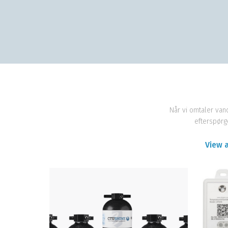
Når vi omtaler van
efterspørg
View a