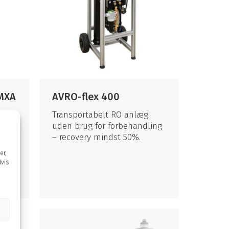
 MXA
AVRO-flex 400
Transportabelt RO anlæg
e
uden brug for forbehandling
– recovery mindst 50%.
er,
Hvis