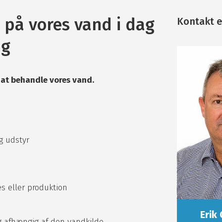
 på vores vand i dag
Kontakt e
ng
 at behandle vores vand.
g udstyr
es eller produktion
Erik
g afhængig af den vandkilde