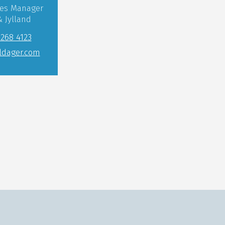
les Manager
& Jylland
2268 4123
dager.com