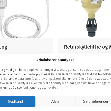
Log
Returskyllefiltre og
og er trådløs og
MR og MXA er en serie af
Administrer samtykke
munikerer med en
manuelle og automatisk
ager. Alle
returskyllefiltre
 at give dig de bedste oplevelser bruger vi teknologier som cookies til at gemme
eraturerne i anlægget
eller få adgang til enhedsoplysninger. Hvis du giver dit samtykke til disse teknologi
er sendt op i skyen
 vi behandle data som f.eks. browsingadfærd eller unikke ID'er på dette websted. 
fra de overvåges af
ikke giver dit samtykke eller trækker dit samtykke tilbage, kan det have en negativ
ager A/S.
virkning på visse funktioner og egenskaber.
Godkend
Afvis
Se præferencer