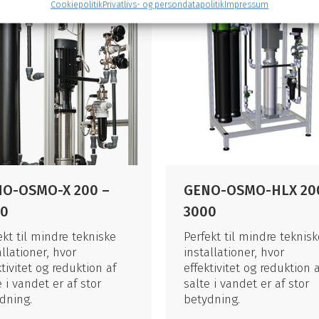
Cookiepolitik
Privatlivs- og persondatapolitik
Impressum
O-OSMO-X 200 –
GENO-OSMO-HLX 20
00
3000
ekt til mindre tekniske
Perfekt til mindre teknisk
allationer, hvor
installationer, hvor
ktivitet og reduktion af
effektivitet og reduktion a
e i vandet er af stor
salte i vandet er af stor
dning.
betydning.