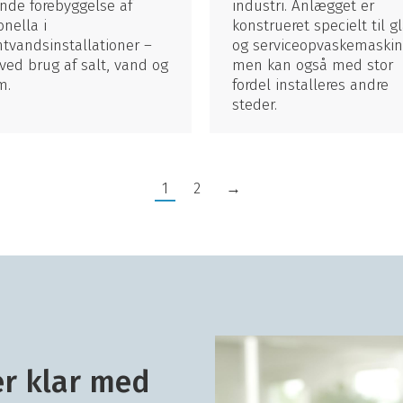
nde forebyggelse af
industri. Anlægget er
onella i
konstrueret specielt til g
tvandsinstallationer –
og serviceopvaskemaskin
ved brug af salt, vand og
men kan også med stor
m.
fordel installeres andre
steder.
1
2
→
er klar med