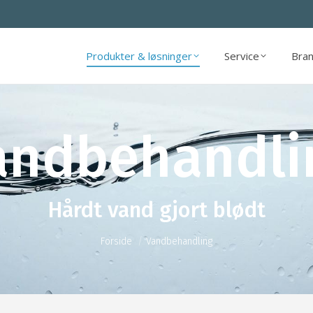
Produkter & løsninger
Service
Bran
Produkter & løsninger
Service
Bran
andbehandli
You are here:
Hårdt vand gjort blødt
Forside
Vandbehandling