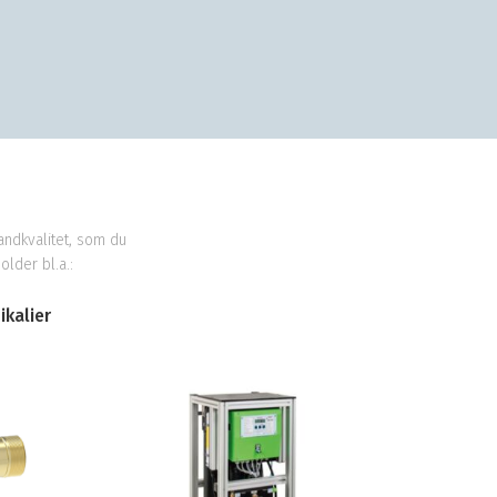
andkvalitet, som du
lder bl.a.:
kalier