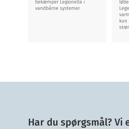
bekæmper Legionella i
løbe
vandbårne systemer.
Legi
varm
kun 
strø
Har du spørgsmål? Vi 