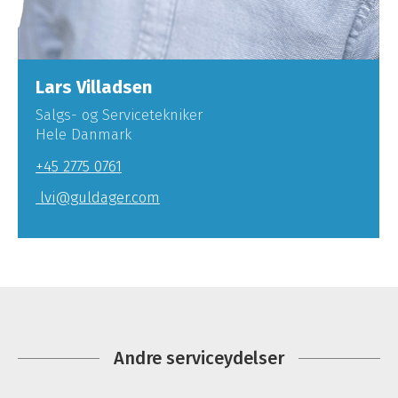
Lars Villadsen
Salgs- og Servicetekniker
Hele Danmark
+45 2775 0761
lvi@guldager.com
Andre serviceydelser