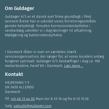
Om Guldager
Guldager A/S er et dansk ejet firma grundlagt i 1946.
Gennem årene har vi udvidet vores forretningsområde
ganske betydeligt. Foruden korrosionsbeskyttelse i
vandanlæg, udvikler vi i dag løsninger til afsaltning,
blødgøring og bakteriebeskyttelse.
I Danmark råder vi over en særdeles stærk
serviceorganisation, der sørger for, at vores kunders anlæg
fungerer optimalt. Guldager A/S beskæftiger i dag ca. 100
medarbejdere, heraf 60 i Danmark.
Læs mere ...
Kontakt
HEJREVANG 1-5
DK-3450 ALLERØD
Danmark
Tlf:
+45 48 13 44 00
Man-tor 8 til 16 og fre 8 til 15.30
Salg:
salesdk@guldager.com