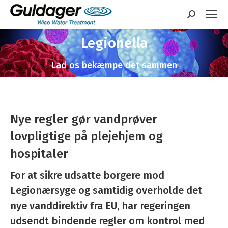
Search:
Legionella
You are here:
Lad os bekæmpe det sammen
Nye regler gør vandprøver
lovpligtige på plejehjem og
hospitaler
For at sikre udsatte borgere mod
Legionærsyge og samtidig overholde det
nye vanddirektiv fra EU, har regeringen
udsendt bindende regler om kontrol med