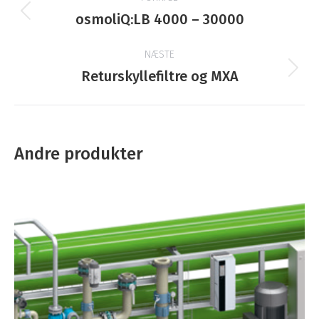
navigation
Forrige
osmoliQ:LB 4000 – 30000
produkt:
NÆSTE
Næste
Returskyllefiltre og MXA
produkt:
Andre produkter