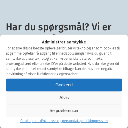
Har du spørgsmål? Vi er
klar med råd og
Administrer samtykke
vejledning
For at give dig de bedste oplevelser bruger vi teknologier som cookies til
at gemme og/eller få adgang til enhedsoplysninger. Hvis du giver dit
samtykke til disse teknologier, kan vi behandle data som f.eks.
browsingadfærd eller unikke ID'er på dette websted. Hvis du ikke giver dit
Brug vores chat funktion her på siden eller kontakt os
samtykke eller trækker dit samtykke tilbage, kan det have en negativ
på
+45 48 13 44 00
hvis du har spørgsmål eller ønsker
indvirkning på visse funktioner og egenskaber.
besøg af vores konsulenter.
Godkend
Vores servicecenter er også i kontakt med vores
servicebiler, hvis du har brug for service af dit anlæg
Afvis
eller akut hjælp.
Se præferencer
Skriv til os
Cookiepolitik
Privatlivs- og persondatapolitik
Impressum