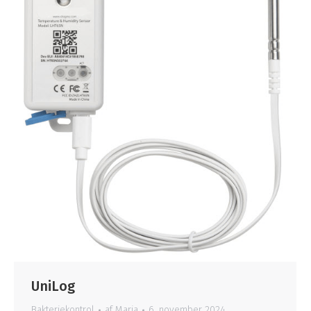
UniLog
Bakteriekontrol
af
Maria
6. november 2024