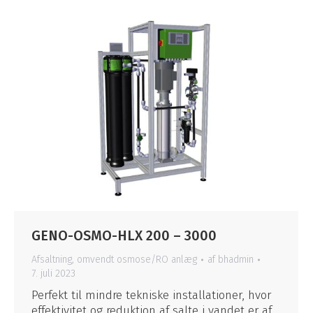
GENO-OSMO-HLX 200 – 3000
Afsaltning
,
omvendt osmose/RO anlæg
af
bhadmin
7. juli 2023
Perfekt til mindre tekniske installationer, hvor
effektivitet og reduktion af salte i vandet er af