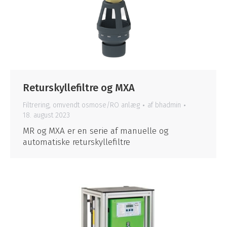
Returskyllefiltre og MXA
Filtrering
,
omvendt osmose/RO anlæg
af
bhadmin
18. august 2023
MR og MXA er en serie af manuelle og
automatiske returskyllefiltre