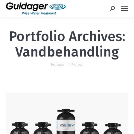
Search:
Portfolio Archives:
Vandbehandling
You are here:
Forside
Project