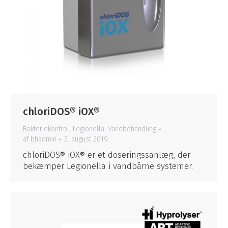
chloriDOS® iOX®
Bakteriekontrol
,
Legionella
,
Vandbehandling
af
bhadmin
5. august 2019
chloriDOS® iOX® er et doseringssanlæg, der
bekæmper Legionella i vandbårne systemer.