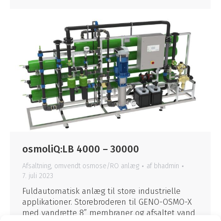
osmoliQ:LB 4000 – 30000
Afsaltning
,
omvendt osmose/RO anlæg
af
bhadmin
7. juli 2023
Fuldautomatisk anlæg til store industrielle
applikationer. Storebroderen til GENO-OSMO-X
med vandrette 8” membraner og afsaltet vand