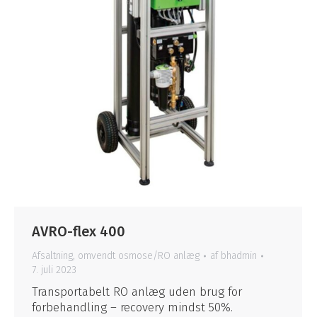
AVRO-flex 400
Afsaltning
,
omvendt osmose/RO anlæg
af
bhadmin
7. juli 2023
Transportabelt RO anlæg uden brug for
forbehandling – recovery mindst 50%.