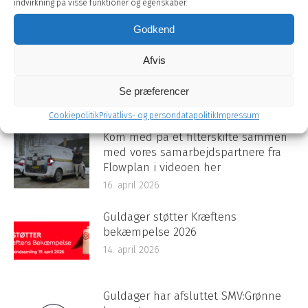
NÆSTE
indvirkning på visse funktioner og egenskaber.
Next
Sustainability Report 2021
Godkend
post:
Afvis
Se præferencer
Andre nyheder
Cookiepolitik
Privatlivs- og persondatapolitik
Impressum
Kom med på et filterskifte sammen
med vores samarbejdspartnere fra
Flowplan i videoen her
16. april 2026
Guldager støtter Kræftens
bekæmpelse 2026
14. april 2026
Guldager har afsluttet SMV:Grønne