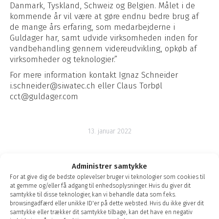
Danmark, Tyskland, Schweiz og Belgien. Målet i de
kommende år vil være at gøre endnu bedre brug af
de mange års erfaring, som medarbejderne i
Guldager har, samt udvide virksomheden inden for
vandbehandling gennem videreudvikling, opkøb af
virksomheder og teknologier.”
For mere information kontakt Ignaz Schneider
i.schneider@siwatec.ch eller Claus Torbøl
cct@guldager.com
13. januar 2022
Administrer samtykke
Post
For at give dig de bedste oplevelser bruger vi teknologier som cookies til
FORRIGE
at gemme og/eller få adgang til enhedsoplysninger. Hvis du giver dit
navigation
Previous
Guldager overtager Stutz GmbH
samtykke til disse teknologier, kan vi behandle data som f.eks.
post:
browsingadfærd eller unikke ID'er på dette websted. Hvis du ikke giver dit
samtykke eller trækker dit samtykke tilbage, kan det have en negativ