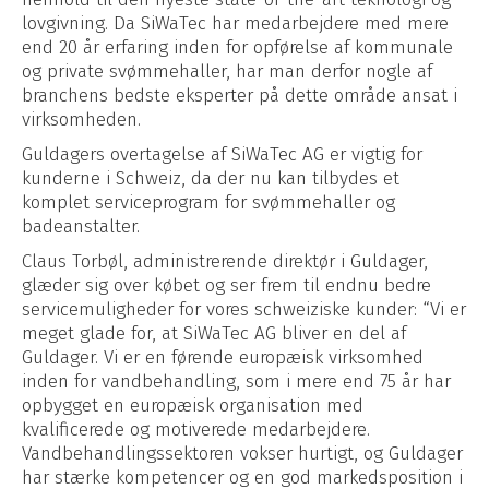
lovgivning. Da SiWaTec har medarbejdere med mere
end 20 år erfaring inden for opførelse af kommunale
og private svømmehaller, har man derfor nogle af
branchens bedste eksperter på dette område ansat i
virksomheden.
Guldagers overtagelse af SiWaTec AG er vigtig for
kunderne i Schweiz, da der nu kan tilbydes et
komplet serviceprogram for svømmehaller og
badeanstalter.
Claus Torbøl, administrerende direktør i Guldager,
glæder sig over købet og ser frem til endnu bedre
servicemuligheder for vores schweiziske kunder: “Vi er
meget glade for, at SiWaTec AG bliver en del af
Guldager. Vi er en førende europæisk virksomhed
inden for vandbehandling, som i mere end 75 år har
opbygget en europæisk organisation med
kvalificerede og motiverede medarbejdere.
Vandbehandlingssektoren vokser hurtigt, og Guldager
har stærke kompetencer og en god markedsposition i