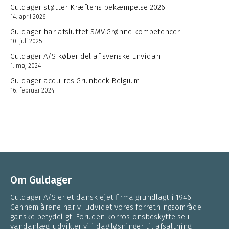
Guldager støtter Kræftens bekæmpelse 2026
14. april 2026
Guldager har afsluttet SMV:Grønne kompetencer
10. juli 2025
Guldager A/S køber del af svenske Envidan
1. maj 2024
Guldager acquires Grünbeck Belgium
16. februar 2024
Om Guldager
Guldager A/S er et dansk ejet firma grundlagt i 1946.
Gennem årene har vi udvidet vores forretningsområde
ganske betydeligt. Foruden korrosionsbeskyttelse i
vandanlæg, udvikler vi i dag løsninger til afsaltning,