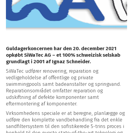
Guldagerkoncernen har den 20. december 2021
opkøbt Si
WaT
ec AG –
et 100% schweizisk selskab
grundlagt i 2001 af Ignaz Schneider.
SiWaTec udfører renovering, reparation og
vedligeholdelse af offentlige og private
swimmingpools samt badeanstalter og springvand.
Reparationsområdet omfatter reparation og
udskiftning af defekte komponenter samt
eftermontering af komponenter.
Virksomhedens speciale er at beregne, planlægge og
udføre den komplette vandbehandling fra det enkle
sandfiltersystem til den sofistikerede 5-trins proces i
henhold til den nyeste state-of-the-art teknologi og