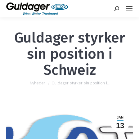
Search:
Guldager styrker
sin position i
Schweiz
Nyheder
Guldager styrker sin position i…
JAN
13