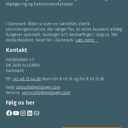
blødgøring og bakteriebeskyttelse.
I Danmark råder vi over en særdeles stærk
serviceorganisation, der sørger for, at vores kunders anlæg
fungerer optimalt. Guldager A/S beskæftiger i dag ca. 100
medarbejdere, heraf 60 i Danmark.
Læs mere ...
Kontakt
HEJREVANG 1-5
DK-3450 ALLERØD
Danmark
Tlf:
+45 48 13 44 00
Man-tor 8 til 16 og fre 8 til 15.30
Salg:
salesdk@guldager.com
Service:
servicedk@guldager.com
Følg os her
Facebook
YouTube
Instagram
LinkedIn
Mail