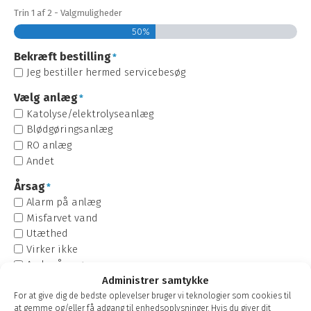
Trin
1
af
2
- Valgmuligheder
50%
Bekræft bestilling
*
Jeg bestiller hermed servicebesøg
Vælg anlæg
*
Katolyse/elektrolyseanlæg
Blødgøringsanlæg
RO anlæg
Andet
Årsag
*
Alarm på anlæg
Misfarvet vand
Utæthed
Virker ikke
Andre årsager
Administrer samtykke
Evt. kommentarer
For at give dig de bedste oplevelser bruger vi teknologier som cookies til
at gemme og/eller få adgang til enhedsoplysninger. Hvis du giver dit