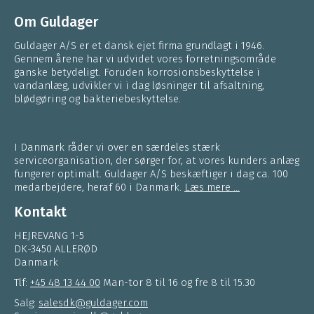
Om Guldager
Guldager A/S er et dansk ejet firma grundlagt i 1946.
Gennem årene har vi udvidet vores forretningsområde
ganske betydeligt. Foruden korrosionsbeskyttelse i
vandanlæg, udvikler vi i dag løsninger til afsaltning,
blødgøring og bakteriebeskyttelse.
I Danmark råder vi over en særdeles stærk
serviceorganisation, der sørger for, at vores kunders anlæg
fungerer optimalt. Guldager A/S beskæftiger i dag ca. 100
medarbejdere, heraf 60 i Danmark.
Læs mere ...
Kontakt
HEJREVANG 1-5
DK-3450 ALLERØD
Danmark
Tlf:
+45 48 13 44 00
Man-tor 8 til 16 og fre 8 til 15.30
Salg:
salesdk@guldager.com