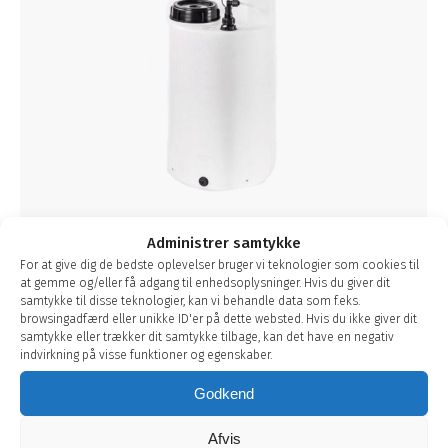
Administrer samtykke
For at give dig de bedste oplevelser bruger vi teknologier som cookies til
at gemme og/eller få adgang til enhedsoplysninger. Hvis du giver dit
Dosering
samtykke til disse teknologier, kan vi behandle data som f.eks.
browsingadfærd eller unikke ID'er på dette websted. Hvis du ikke giver dit
samtykke eller trækker dit samtykke tilbage, kan det have en negativ
Kemikalier
af
bhadmin
2. november 2017
indvirkning på visse funktioner og egenskaber.
Guldager tilbyder et fuldt program i kemikalier
og doseringsudstyr til industrien. Køletårne,
Godkend
varmeanlæg, hedtvands- og dampanlæg m.v.
Specialister i total-løsningsaftaler; også med
Afvis