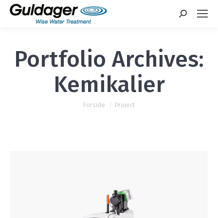
Search:
Portfolio Archives:
Kemikalier
You are here:
Forside
Project