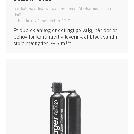
blødgøring erhverv og ejendomme
,
Blødgøring industri
,
UniSoft
af
bhadmin
2. november 2017
Et duplex anlæg er det rigtige valg, når der er
behov for kontinuerlig levering af blødt vand i
store mængder. 2–15 m³/t.