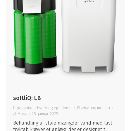
softliQ: LB
blødgøring erhverv og ejendomme
,
Blødgøring industri
af
Maria
28. januar 2025
Behandling af store mængder vand med lavt
tryktab kræver et anlæg, der er designet til