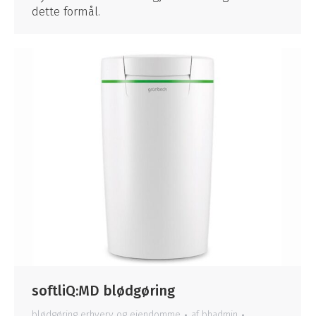
dette formål.
softliQ:MD blødgøring
blødgøring erhverv og ejendomme
af
bhadmin