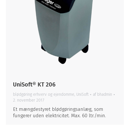
UniSoft® KT 206
blødgøring erhverv og ejendomme
,
UniSoft
af
bhadmin
2. november 2017
Et mængdestyret blødgøringsanlæg, som
fungerer uden elektricitet. Max. 60 ltr./min.