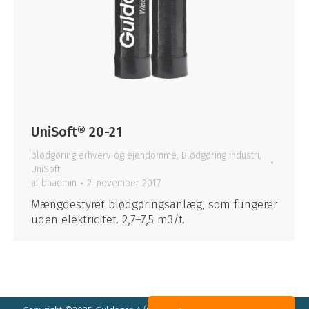
UniSoft® 20-21
blødgøring erhverv og ejendomme
,
Blødgøring industri
,
UniSoft
af
bhadmin
2. november 2017
Mængdestyret blødgøringsanlæg, som fungerer
uden elektricitet. 2,7–7,5 m3/t.