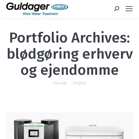
Search:
Portfolio Archives:
blødgøring erhverv
og ejendomme
You are here:
Forside
Project