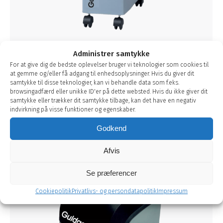
Administrer samtykke
For at give dig de bedste oplevelser bruger vi teknologier som cookies til
UniSoft® Mini
at gemme og/eller få adgang til enhedsoplysninger. Hvis du giver dit
samtykke til disse teknologier, kan vi behandle data som f.eks.
blødgøring erhverv og ejendomme
,
UniSoft
af
bhadmin
browsingadfærd eller unikke ID'er på dette websted. Hvis du ikke giver dit
2. november 2017
samtykke eller trækker dit samtykke tilbage, kan det have en negativ
indvirkning på visse funktioner og egenskaber.
Et mængdestyret blødgøringsanlæg, som
fungerer uden elektricitet. 20–25 ltr./min.
Godkend
Afvis
Se præferencer
Cookiepolitik
Privatlivs- og persondatapolitik
Impressum