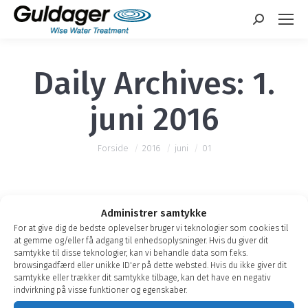
Search:
Daily Archives:
1.
juni 2016
You are here:
Forside
2016
juni
01
Administrer samtykke
For at give dig de bedste oplevelser bruger vi teknologier som cookies til
Søger du specifik produkt
at gemme og/eller få adgang til enhedsoplysninger. Hvis du giver dit
samtykke til disse teknologier, kan vi behandle data som f.eks.
information?
browsingadfærd eller unikke ID'er på dette websted. Hvis du ikke giver dit
samtykke eller trækker dit samtykke tilbage, kan det have en negativ
Nyheder
af
Guldager
1. juni 2016
indvirkning på visse funktioner og egenskaber.
Så besøg vores nye Download center. Klik her