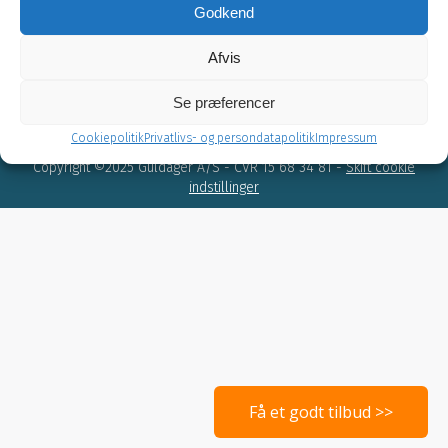
Godkend
og få direkte adgang til produktblade,
brochurer, case stories og meget andet.
Afvis
Se præferencer
Cookiepolitik
Privatlivs- og persondatapolitik
Impressum
Copyright ©2025 Guldager A/S - CVR 15 68 34 81 -
Skift cookie
indstillinger
Få et godt tilbud >>