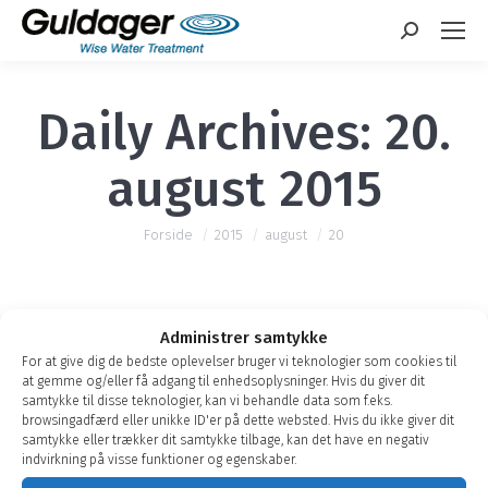
Search:
Daily Archives:
20.
august 2015
You are here:
Forside
2015
august
20
Administrer samtykke
For at give dig de bedste oplevelser bruger vi teknologier som cookies til
Bestil service og filterskift online
at gemme og/eller få adgang til enhedsoplysninger. Hvis du giver dit
samtykke til disse teknologier, kan vi behandle data som f.eks.
Nyheder
af
Guldager
20. august 2015
browsingadfærd eller unikke ID'er på dette websted. Hvis du ikke giver dit
samtykke eller trækker dit samtykke tilbage, kan det have en negativ
Nu kan du også bestille servicebesøg hele
indvirkning på visse funktioner og egenskaber.
døgnet på Guldager.com Du kan selvfølgelig