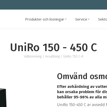
Produkter och lösningar
Service
Sekt
Produkter och lösningar
Service
Sekt
UniRo 150 - 450 C
Vattenrening
/
Avsaltning
/ UniRo 150 C-R
Omvänd osmos
Efter avhärdning av vatten 
kan orsaka problem för dis
behåller 95-98% av alla mi
UniRo 150-450 C är avsedd 