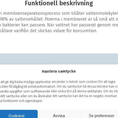
Funktionell beskrivning
 membranseparationsprocess som tillåter vattenmolekyler
-98% av saltinnehållet. Porerna i membranet är så små att i
 bakterier kan passera. När vattnet har passerat genom 
hållare varifrån det skickas vidare för konsumtion.
Hantera samtycke
Vi är redo med
 att ge dig bästa möjliga upplevelse använder vi teknik som cookies för att lagra
/eller få tillgång till enhetsinformation. Om du samtycker till dessa tekniker kan vi
andla uppgifter som surfbeteende eller unika ID:n på denna webbplats. Om du int
 ditt samtycke eller om du återkallar ditt samtycke kan det ha en negativ inverkan
sa funktioner och egenskaper.
 kontakta oss på +46 08 440
besök av en av våra
Godkänd
Avvisa
Se preferenser