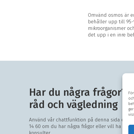
Omvänd osmos är en
behåller upp till 95
mikroorganismer och
det upp i en inre be
Har du några frågor? 
För
och
råd och vägledning
beh
ger
vis
Använd vår chattfunktion på denna sida eller
14 60 om du har några frågor eller vill ha ett 
konsulter.