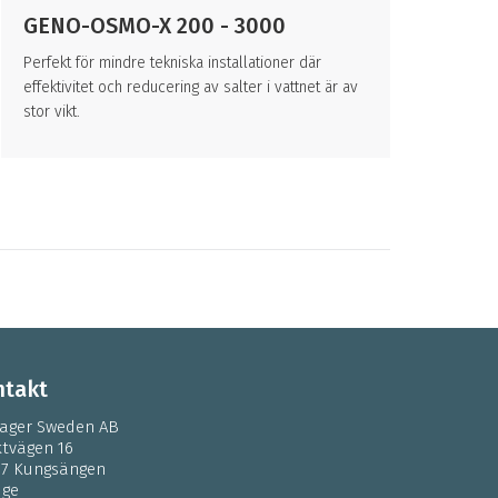
GENO-OSMO-X 200 - 3000
GE
Perfekt för mindre tekniska installationer där
Perf
effektivitet och reducering av salter i vattnet är av
effe
stor vikt.
stor 
takt
ager Sweden AB
ktvägen 16
37 Kungsängen
ige