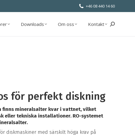
+46 08 440 14 60
orer
Downloads
Om oss
Kontakt
Sök:
orer
Downloads
Om oss
Kontakt
Sök:
 för perfekt diskning
finns mineralsalter kvar i vattnet, vilket
k eller tekniska installationer. RO-systemet
neralsalter.
för diskmaskiner med särskilt höga krav på