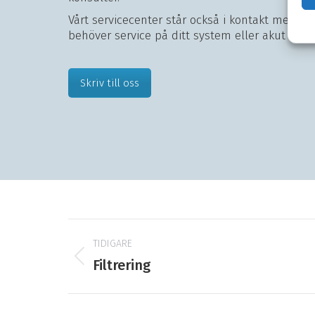
Vårt servicecenter står också i kontakt med vå
behöver service på ditt system eller akut hjälp
Skriv till oss
Projektnavigering
TIDIGARE
Tidigare
Filtrering
produkt: