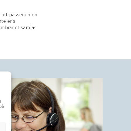
 att passera men
nte ens
membranet samlas
e
 på