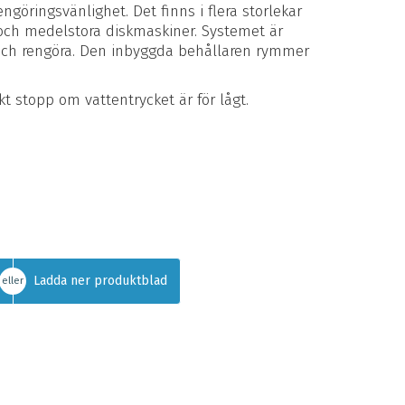
engöringsvänlighet. Det finns i flera storlekar
ch medelstora diskmaskiner. Systemet är
ta och rengöra. Den inbyggda behållaren rymmer
t stopp om vattentrycket är för lågt.
Ladda ner produktblad
eller