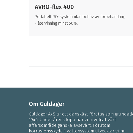
AVRO-flex 400
Portabelt RO-system utan behov av förbehandling
r av
- återvinning minst 50%.
Om Guldager
Guldager A/S är ett danskägt företag som grundad
1946. Under årens lopp har vi utvidgat vårt
affärsområde ganska avsevärt. Förutom
korrosionsskydd i vattensystem utvecklar vi nu