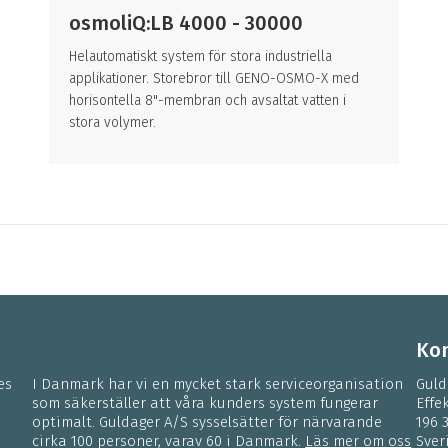
osmoliQ:LB 4000 - 30000
Helautomatiskt system för stora industriella
applikationer. Storebror till GENO-OSMO-X med
horisontella 8"-membran och avsaltat vatten i
stora volymer.
Kon
es
I Danmark har vi en mycket stark serviceorganisation
Guld
som säkerställer att våra kunders system fungerar
Effe
optimalt. Guldager A/S sysselsätter för närvarande
196 
cirka 100 personer, varav 60 i Danmark.
Läs mer om oss
Sver