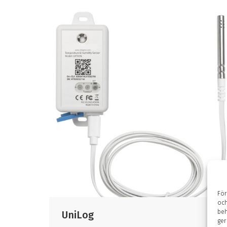
För
och
beh
UniLog
ger