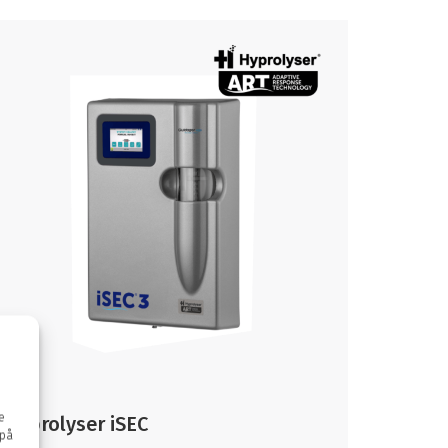
e
Hyprolyser iSEC
 på