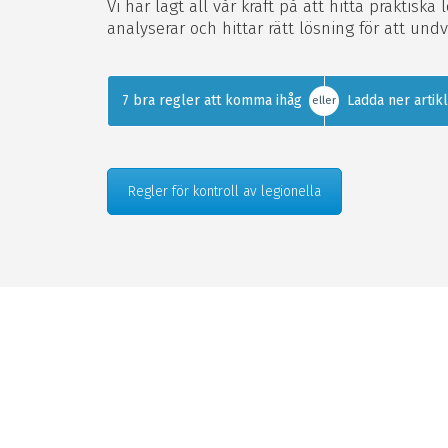
Vi har lagt all vår kraft på att hitta praktiska
analyserar och hittar rätt lösning för att undv
7 bra regler att komma ihåg
Ladda ner artik
eller
Regler för kontroll av legionella