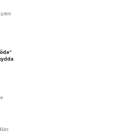
turen
föda"
skydda
de
klas