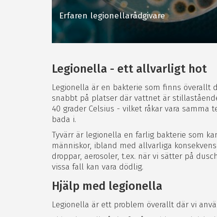
Erfaren legionellarådgivare
Legionella - ett allvarligt hot
Legionella är en bakterie som finns överallt d
snabbt på platser där vattnet är stillaståen
40 grader Celsius - vilket råkar vara samma 
bada i.
Tyvärr är legionella en farlig bakterie som ka
människor, ibland med allvarliga konsekvense
droppar, aerosoler, t.ex. när vi sätter på du
vissa fall kan vara dödlig.
Hjälp med legionella
Legionella är ett problem överallt där vi anv