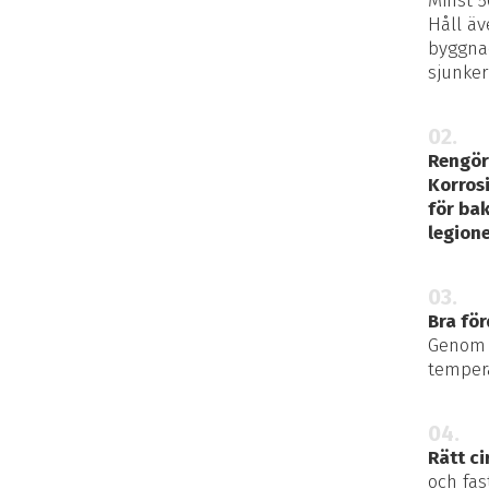
Minst 5
Håll äv
byggna
sjunker
02.
Rengör
Korrosi
för bak
legion
03.
Bra fö
Genom 
tempera
04.
Rätt c
och fas