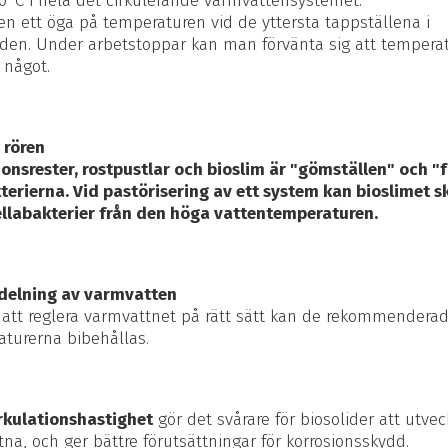
0°C i hela det cirkulerande varmvattensystemet.
en ett öga på temperaturen vid de yttersta tappställena i
den. Under arbetstoppar kan man förvänta sig att tempera
 något.
 rören
onsrester, rostpustlar och bioslim är "gömställen" och "
terierna. Vid pastörisering av ett system kan bioslimet 
ellabakterier från den höga vattentemperaturen.
rdelning av varmvatten
att reglera varmvattnet på rätt sätt kan de rekommendera
turerna bibehållas.
irkulationshastighet
gör det svårare för biosolider att utvec
tna, och ger bättre förutsättningar för korrosionsskydd.