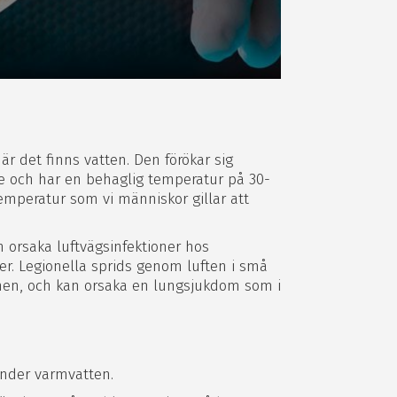
är det finns vatten. Den förökar sig
de och har en behaglig temperatur på 30-
temperatur som vi människor gillar att
n orsaka luftvägsinfektioner hos
r. Legionella sprids genom luften i små
schen, och kan orsaka en lungsjukdom som i
änder varmvatten.