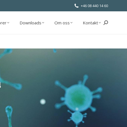
+46 08 440 14 60
orer
Downloads
Om oss
Kontakt
Sök:
orer
Downloads
Om oss
Kontakt
Sök:
a