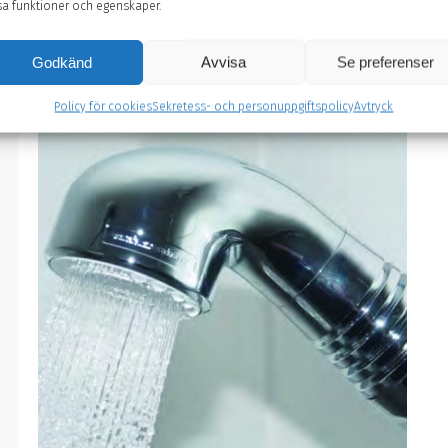
sa funktioner och egenskaper.
chloriDOS® iOX® är ett doseringssystem
som bekämpar Legionella i vattenburna
system.
Godkänd
Avvisa
Se preferenser
Policy för cookies
Sekretess- och personuppgiftspolicy
Avtryck