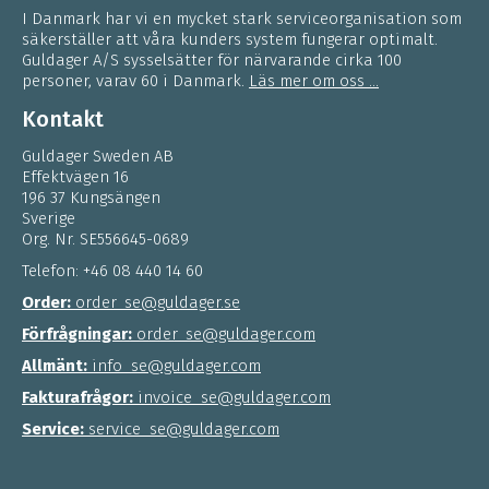
I Danmark har vi en mycket stark serviceorganisation som
säkerställer att våra kunders system fungerar optimalt.
Guldager A/S sysselsätter för närvarande cirka 100
personer, varav 60 i Danmark.
Läs mer om oss ...
Kontakt
Guldager Sweden AB
Effektvägen 16
196 37 Kungsängen
Sverige
Org. Nr. SE556645-0689
Telefon: +46 08 440 14 60
Order:
order_se@guldager.se
Förfrågningar:
order_se@guldager.com
Allmänt:
info_se@guldager.com
Fakturafrågor:
invoice_se@guldager.com
Service:
service_se@guldager.com