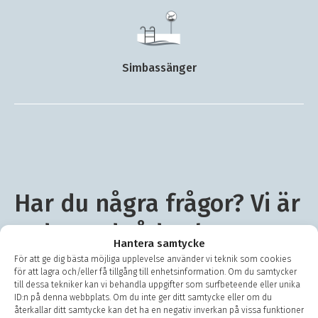
Simbassänger
Har du några frågor? Vi är
redo med råd och
Hantera samtycke
vägledning
För att ge dig bästa möjliga upplevelse använder vi teknik som cookies
för att lagra och/eller få tillgång till enhetsinformation. Om du samtycker
till dessa tekniker kan vi behandla uppgifter som surfbeteende eller unika
ID:n på denna webbplats. Om du inte ger ditt samtycke eller om du
Använd vår chattfunktion på denna sida eller
återkallar ditt samtycke kan det ha en negativ inverkan på vissa funktioner
kontakta oss på +46 08 440 14 60 om du har några