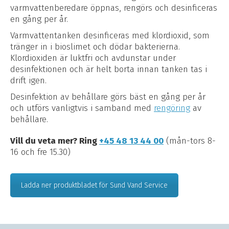
varmvattenberedare öppnas, rengörs och desinficeras
en gång per år.
Varmvattentanken desinficeras med klordioxid, som
tränger in i bioslimet och dödar bakterierna.
Klordioxiden är luktfri och avdunstar under
desinfektionen och är helt borta innan tanken tas i
drift igen.
Desinfektion av behållare görs bäst en gång per år
och utförs vanligtvis i samband med
rengöring
av
behållare.
Vill du veta mer? Ring
+45 48 13 44 00
(mån-tors 8-
16 och fre 15.30)
Ladda ner produktbladet för Sund Vand Service