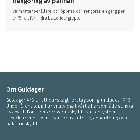
Rengöring av pannan
Varmvattenbehållare bör öppnas och rengöras en gång per
år för att förhindra bakterieangrepp.
Om Guldager
Guldager A/S är ett danskägt företag som grundades 1946.
Under årens lopp har vi utvidgat vårt affärsområde ganska
avsevärt. Förutom korrosionsskydd i vattensystem
utvecklar vi nu lösningar för avsaltning, avhärdning och
bakterieskydd.