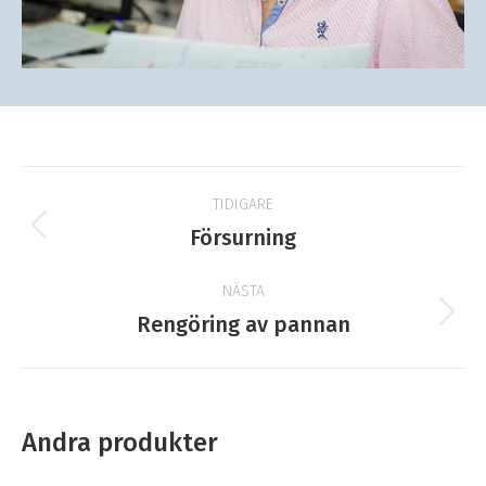
Projektnavigering
TIDIGARE
Tidigare
Försurning
produkt:
NÄSTA
Nästa
Rengöring av pannan
produkt:
Andra produkter