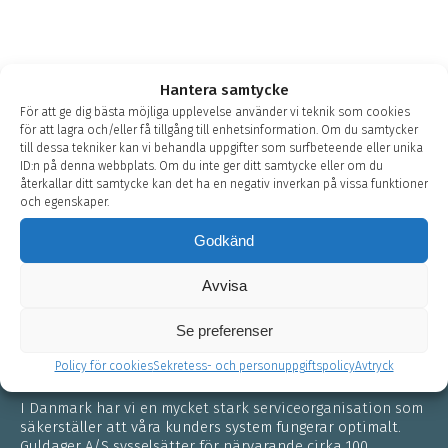
Hantera samtycke
För att ge dig bästa möjliga upplevelse använder vi teknik som cookies
för att lagra och/eller få tillgång till enhetsinformation. Om du samtycker
till dessa tekniker kan vi behandla uppgifter som surfbeteende eller unika
ID:n på denna webbplats. Om du inte ger ditt samtycke eller om du
återkallar ditt samtycke kan det ha en negativ inverkan på vissa funktioner
och egenskaper.
Om Guldager
Godkänd
Guldager A/S är ett danskägt företag som grundades 1946.
Under årens lopp har vi utvidgat vårt affärsområde ganska
Avvisa
avsevärt. Förutom korrosionsskydd i vattensystem
utvecklar vi nu lösningar för avsaltning, avhärdning och
Se preferenser
bakterieskydd.
Policy för cookies
Sekretess- och personuppgiftspolicy
Avtryck
I Danmark har vi en mycket stark serviceorganisation som
säkerställer att våra kunders system fungerar optimalt.
Guldager A/S sysselsätter för närvarande cirka 100