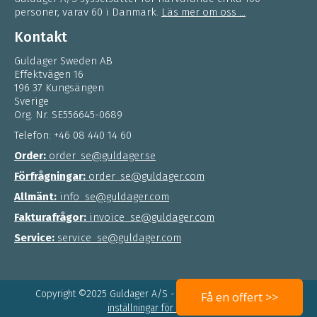
personer, varav 60 i Danmark.
Läs mer om oss ...
Kontakt
Guldager Sweden AB
Effektvägen 16
196 37 Kungsängen
Sverige
Org. Nr. SE556645-0689
Telefon: +46 08 440 14 60
Order:
order_se@guldager.se
Förfrågningar:
order_se@guldager.com
Allmänt:
info_se@guldager.com
Fakturafrågor:
invoice_se@guldager.com
Service:
service_se@guldager.com
Copyright ©2025 Guldager A/S - CVR 15 68 34 81 -
Ändra
Få en offert >>
inställningar för cookies