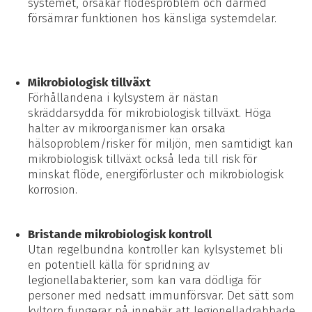
systemet, orsakar flödesproblem och därmed
försämrar funktionen hos känsliga systemdelar.
Mikrobiologisk tillväxt
Förhållandena i kylsystem är nästan
skräddarsydda för mikrobiologisk tillväxt. Höga
halter av mikroorganismer kan orsaka
hälsoproblem/risker för miljön, men samtidigt kan
mikrobiologisk tillväxt också leda till risk för
minskat flöde, energiförluster och mikrobiologisk
korrosion.
Bristande mikrobiologisk kontroll
Utan regelbundna kontroller kan kylsystemet bli
en potentiell källa för spridning av
legionellabakterier, som kan vara dödliga för
personer med nedsatt immunförsvar. Det sätt som
kyltorn fungerar på innebär att legionelladrabbade