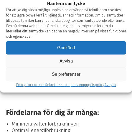
Hantera samtycke
Teknikerna i AdditiveCare-programmet kombineras
För att ge dig bästa möjliga upplevelse använder vi teknik som cookies
med Guldagers breda utbud av vattenreningssystem,
för att lagra och/eller få tillgång till enhetsinformation. Om du samtycker
doserings- och kontrollutrustning, analys- och
till dessa tekniker kan vi behandla uppgifter som surfbeteende eller unika
ID:n på denna webbplats. Om du inte ger ditt samtycke eller om du
laboratorietjänster samt vår omfattande
återkallar ditt samtycke kan det ha en negativ inverkan på vissa funktioner
servicekatalog. Detta skapar en komplett lösning som
och egenskaper.
ger optimal drift av ditt kylsystem utan avbrott och
med optimal driftsekonomi.
Godkänd
Det är en helhetslösning där du får en enda
Avvisa
leverantör av system, utrustning, tillsatser, rådgivning
och service.
Se preferenser
Kort och gott: En enda
kontakt
.
Policy för cookies
Sekretess- och personuppgiftspolicy
Avtryck
Fördelarna för dig är många:
Minimera vattenförbrukningen
Optimal energiförbrukning