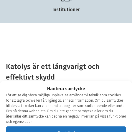
Institutioner
Katolys är ett långvarigt och
effektivt skydd
När aluminium löses upp bildas aluminiumoxid som
Hantera samtycke
cirkulerar runt i varmvatteninstallationen där den
För att ge dig bästa möjliga upplevelse använder vi teknik som cookies
för att lagra och/eller få tillgång till enhetsinformation. Om du samtycker
fäster på rörens insida och bildar ett skyddande skikt.
till dessa tekniker kan vi behandla uppgifter som surfbeteende eller unika
Detta minskar risken för korrosion och förlänger
ID:n på denna webbplats. Om du inte ger ditt samtycke eller om du
installationens livslängd.
återkallar ditt samtycke kan det ha en negativ inverkan på vissa funktioner
och egenskaper.
Bra cirkulation och korrekt underhåll av det katodiska
skyddssystemet säkerställer ett långvarigt och