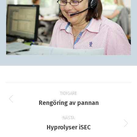
Projektnavigering
TIDIGARE
Tidigare
Rengöring av pannan
produkt:
NÄSTA
Nästa
Hyprolyser iSEC
produkt: