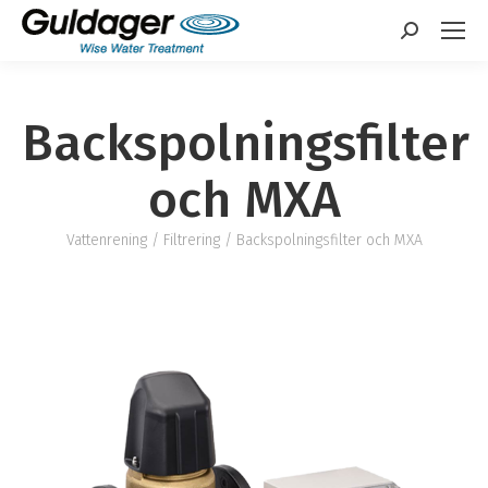
Sök:
Backspolningsfilter
och MXA
Vattenrening
/
Filtrering
/ Backspolningsfilter och MXA