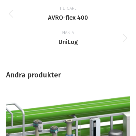
Projektnavigering
TIDIGARE
Tidigare
AVRO-flex 400
produkt:
NÄSTA
Nästa
UniLog
produkt:
Andra produkter