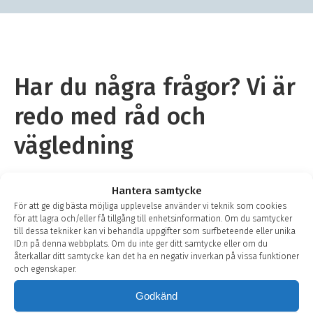
Har du några frågor? Vi är
redo med råd och
vägledning
Använd vår chattfunktion på denna sida eller
Hantera samtycke
kontakta oss på +46 08 440 14 60 om du har några
För att ge dig bästa möjliga upplevelse använder vi teknik som cookies
frågor eller vill ha ett besök av en av våra konsulter.
för att lagra och/eller få tillgång till enhetsinformation. Om du samtycker
till dessa tekniker kan vi behandla uppgifter som surfbeteende eller unika
Vårt servicecenter står också i kontakt med våra
ID:n på denna webbplats. Om du inte ger ditt samtycke eller om du
servicebilar om du behöver service på ditt system
återkallar ditt samtycke kan det ha en negativ inverkan på vissa funktioner
eller akut hjälp.
och egenskaper.
Godkänd