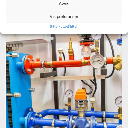
bakterier.
Avvis
Vis preferanser
{tittel}
{tittel}
{tittel}