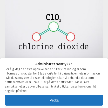
Administrer samtykke
For å gi deg de beste opplevelsene bruker vi teknologier som
informasjonskapsler for å lagre og/eller få tilgang til enhetsinformasjon.
Hvis du samtykker til disse teknologiene, kan vi behandle data som
nettleseratferd eller unike ID-er på dette nettstedet. Hvis du ikke
samtykker eller trekker tilbake samtykket ditt, kan visse funksjoner bli
Desinfeksjon av beholdere
negativt påvirket.
En årlig desinfeksjon av beholderne med
Vedta
klordioksid fjerner bioslim og grobunn for