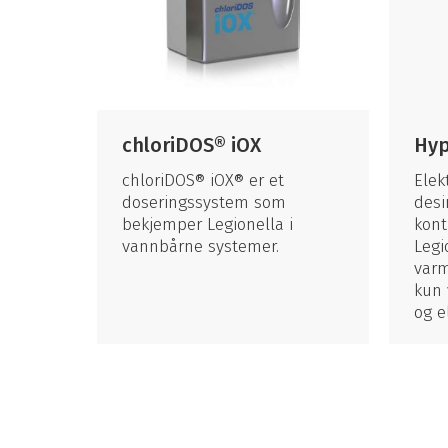
chloriDOS® iOX
Hyp
chloriDOS® iOX® er et
Elek
doseringssystem som
desi
bekjemper Legionella i
kont
vannbårne systemer.
Legi
varm
kun 
og el