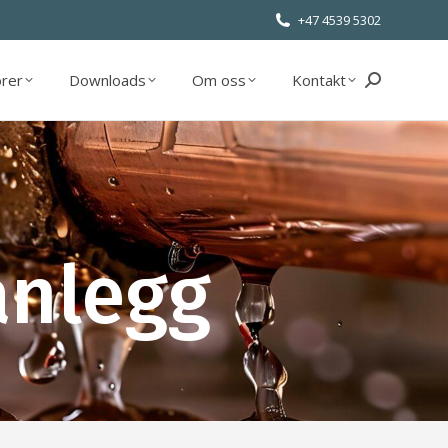
+47 4539 5302
orer
Downloads
Om oss
Kontakt
Søk:
orer
Downloads
Om oss
Kontakt
Søk:
anlegg