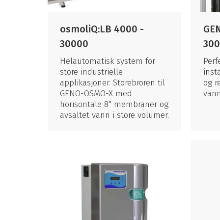
osmoliQ:LB 4000 -
GEN
30000
30
Helautomatisk system for
Perf
store industrielle
inst
applikasjoner. Storebroren til
og r
GENO-OSMO-X med
vann
horisontale 8" membraner og
avsaltet vann i store volumer.