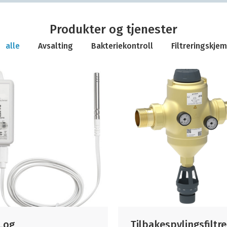
Produkter og tjenester
alle
Avsalting
Bakteriekontroll
Filtreringskjem
Log
Tilbakespylingsfiltre