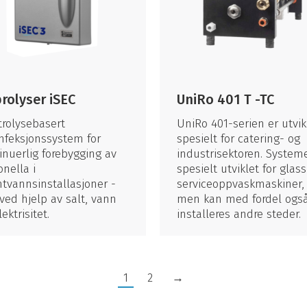
rolyser iSEC
UniRo 401 T -TC
trolysebasert
UniRo 401-serien er utvik
nfeksjonssystem for
spesielt for catering- og
inuerlig forebygging av
industrisektoren. Systeme
onella i
spesielt utviklet for glas
tvannsinstallasjoner -
serviceoppvaskmaskiner,
ved hjelp av salt, vann
men kan med fordel ogs
ektrisitet.
installeres andre steder.
1
2
→