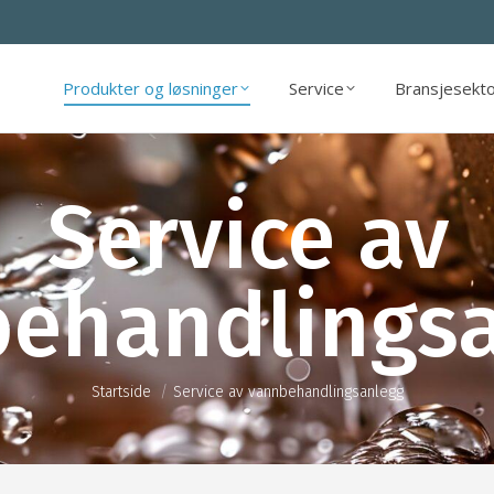
Produkter og løsninger
Service
Bransjesekt
Produkter og løsninger
Service
Bransjesekt
Service av
ehandlings
Nå er du her:
Startside
Service av vannbehandlingsanlegg