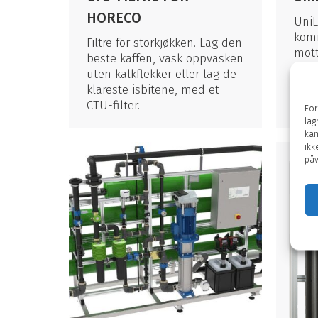
HORECO
UniL
kom
Filtre for storkjøkken. Lag den
mott
beste kaffen, vask oppvasken
i an
uten kalkflekker eller lag de
skye
klareste isbitene, med et
av G
CTU-filter.
For
lag
kan
ikk
påv