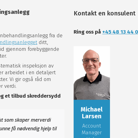
ingsanlegg
Kontakt en konsulent
Ring oss på
+45 48 13 44 
annbehandlingsanlegg fra de
ndlingsanlegget
ditt,
etid gjennom forebyggende
er.
stematisk inspeksjon av
 arbeidet i en detaljert
ter. Vi gir også råd om
 verdi.
og et tilbud skreddersydd
Michael
Larsen
ukt som skaper merverdi
Account
unne få nødvendig hjelp til
Manager