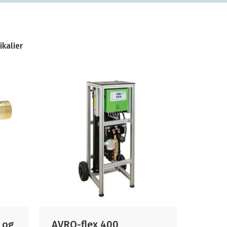
ikalier
 og
AVRO-flex 400