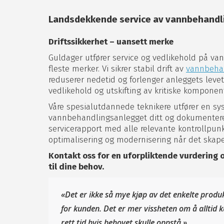
Landsdekkende service av vannbehandl
Driftssikkerhet – uansett merke
Guldager utfører service og vedlikehold på v
fleste merker. Vi sikrer stabil drift av
vannbeha
reduserer nedetid og forlenger anleggets lev
vedlikehold og utskifting av kritiske komponent
Våre spesialutdannede teknikere utfører en sy
vannbehandlingsanlegget ditt og dokumenterer
servicerapport med alle relevante kontrollpunk
optimalisering og modernisering når det skaper
Kontakt oss for en uforpliktende vurdering 
til dine behov.
«Det er ikke så mye kjøp av det enkelte prod
for kunden. Det er mer vissheten om å alltid k
rett tid hvis behovet skulle oppstå.»