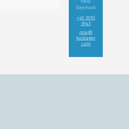
Hele
Danmark
+45 3010
3943
mla@
guldager
.com