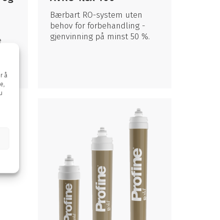
Bærbart RO-system uten
behov for forbehandling -
gjenvinning på minst 50 %.
e
r å
e,
u