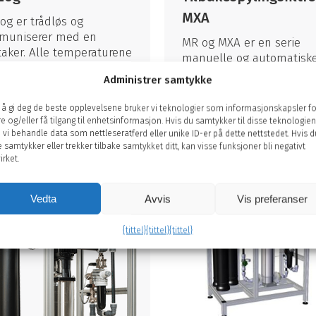
MXA
og er trådløs og
muniserer med en
MR og MXA er en serie
aker. Alle temperaturene
manuelle og automatisk
legget sendes opp til
tilbakespylingsfiltre.
Administrer samtykke
n hvorfra de overvåkes
uldager SOM.
 å gi deg de beste opplevelsene bruker vi teknologier som informasjonskapsler fo
re og/eller få tilgang til enhetsinformasjon. Hvis du samtykker til disse teknologien
 vi behandle data som nettleseratferd eller unike ID-er på dette nettstedet. Hvis d
e samtykker eller trekker tilbake samtykket ditt, kan visse funksjoner bli negativt
irket.
Vedta
Avvis
Vis preferanser
{tittel}
{tittel}
{tittel}