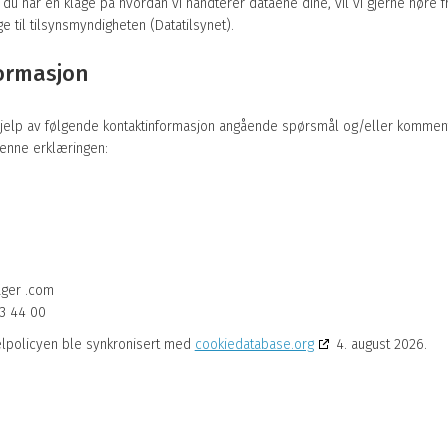
 du har en klage på hvordan vi håndterer dataene dine, vil vi gjerne høre 
ge til tilsynsmyndigheten (Datatilsynet).
formasjon
jelp av følgende kontaktinformasjon angående spørsmål og/eller komment
enne erklæringen:
ager .com
3 44 00
lpolicyen ble synkronisert med
cookiedatabase.org
4. august 2026.