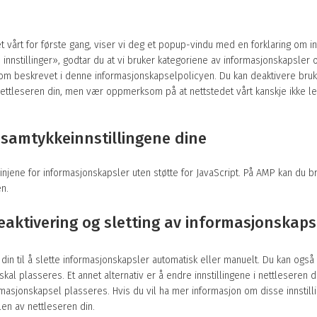
 vårt for første gang, viser vi deg et popup-vindu med en forklaring om i
e innstillinger», godtar du at vi bruker kategoriene av informasjonskapsler
som beskrevet i denne informasjonskapselpolicyen. Du kan deaktivere bru
nettleseren din, men vær oppmerksom på at nettstedet vårt kanskje ikke l
r samtykkeinnstillingene dine
slinjene for informasjonskapsler uten støtte for JavaScript. På AMP kan du 
n.
deaktivering og sletting av informasjonskaps
din til å slette informasjonskapsler automatisk eller manuelt. Du kan også 
kal plasseres. Et annet alternativ er å endre innstillingene i nettleseren di
masjonskapsel plasseres. Hvis du vil ha mer informasjon om disse innstill
len av nettleseren din.