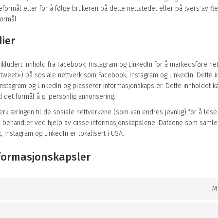
eformål eller for å følge brukeren på dette nettstedet eller på tvers av fle
ormål.
ier
inkludert innhold fra Facebook, Instagram og LinkedIn for å markedsføre nett
 «tweet») på sosiale nettverk som Facebook, Instagram og LinkedIn. Dette 
nstagram og LinkedIn og plasserer informasjonskapsler. Dette innholdet k
 det formål å gi personlig annonsering.
rklæringen til de sosiale nettverkene (som kan endres jevnlig) for å les
e behandler ved hjelp av disse informasjonskapslene. Dataene som samle
Instagram og LinkedIn er lokalisert i USA.
nformasjonskapsler
M