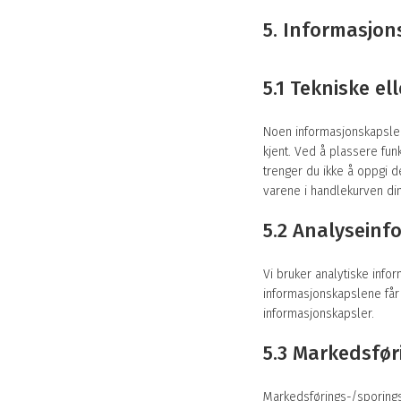
5. Informasjon
5.1 Tekniske e
Noen informasjonskapsler 
kjent. Ved å plassere fun
trenger du ikke å oppgi 
varene i handlekurven din
5.2 Analyseinf
Vi bruker analytiske info
informasjonskapslene får v
informasjonskapsler.
5.3 Markedsfør
Markedsførings-/sporingsi