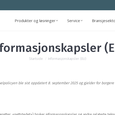
Produkter og løsninger
Service
Bransjesekt
Produkter og løsninger
Service
Bransjesekt
formasjonskapsler (
Nå er du her:
Startside
Informasjonskapsler (EU)
lpolicyen ble sist oppdatert 8. september 2025 og gjelder for borgere 
eretter: «nettstedet») bruker informasjonskapsler og andre relaterte tekno