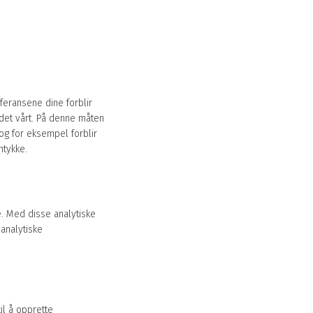
feransene dine forblir
edet vårt. På denne måten
og for eksempel forblir
mtykke.
e. Med disse analytiske
 analytiske
il å opprette