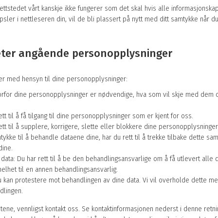
stedet vårt kanskje ikke fungerer som det skal hvis alle informasjonskaps
psler i nettleseren din, vil de bli plassert på nytt med ditt samtykke når d
heter angående personopplysninger
ter med hensyn til dine personopplysninger:
 hvorfor dine personopplysninger er nødvendige, hva som vil skje med dem o
rett til å få tilgang til dine personopplysninger som er kjent for oss.
 rett til å supplere, korrigere, slette eller blokkere dine personopplysninge
mtykke til å behandle dataene dine, har du rett til å trekke tilbake dette sa
ine.
e data: Du har rett til å be den behandlingsansvarlige om å få utlevert all
elhet til en annen behandlingsansvarlig.
 Du kan protestere mot behandlingen av dine data. Vi vil overholde dette m
dlingen.
etene, vennligst kontakt oss. Se kontaktinformasjonen nederst i denne retni