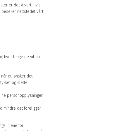
ler er deaktivert. Hvis
u besøker nettstedet vårt
g hvor lenge de vil bli
r når du ønsker det.
mtykket og slette
e dine personopplysninger
ed mindre det foreligger
ngslinjene for