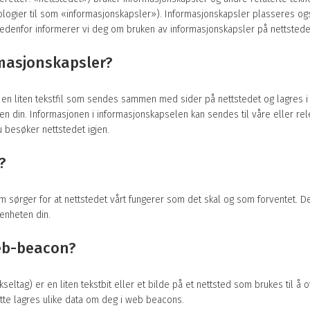
ologier til som «informasjonskapsler»). Informasjonskapsler plasseres ogs
nedenfor informerer vi deg om bruken av informasjonskapsler på nettstedet
rmasjonskapsler?
 en liten tekstfil som sendes sammen med sider på nettstedet og lagres i 
n din. Informasjonen i informasjonskapselen kan sendes til våre eller re
 besøker nettstedet igjen.
?
om sørger for at nettstedet vårt fungerer som det skal og som forventet. 
enheten din.
eb-beacon?
eltag) er en liten tekstbit eller et bilde på et nettsted som brukes til å 
ette lagres ulike data om deg i web beacons.