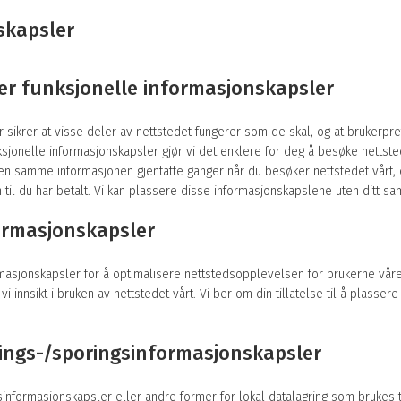
skapsler
ller funksjonelle informasjonskapsler
sikrer at visse deler av nettstedet fungerer som de skal, og at brukerpre
ksjonelle informasjonskapsler gjør vi det enklere for deg å besøke nettst
den samme informasjonen gjentatte ganger når du besøker nettstedet vårt, 
 til du har betalt. Vi kan plassere disse informasjonskapslene uten ditt sa
ormasjonskapsler
rmasjonskapsler for å optimalisere nettstedsopplevelsen for brukerne vår
i innsikt i bruken av nettstedet vårt. Vi ber om din tillatelse til å plassere
ings-/sporingsinformasjonskapsler
nformasjonskapsler eller andre former for lokal datalagring som brukes t