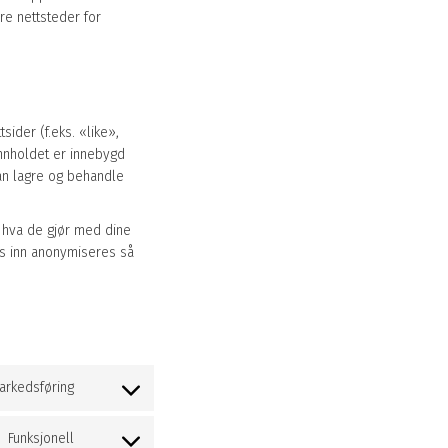
re nettsteder for
sider (f.eks. «like»,
innholdet er innebygd
an lagre og behandle
e hva de gjør med dine
s inn anonymiseres så
arkedsføring
Samtykke
til
Funksjonell
tjenesten