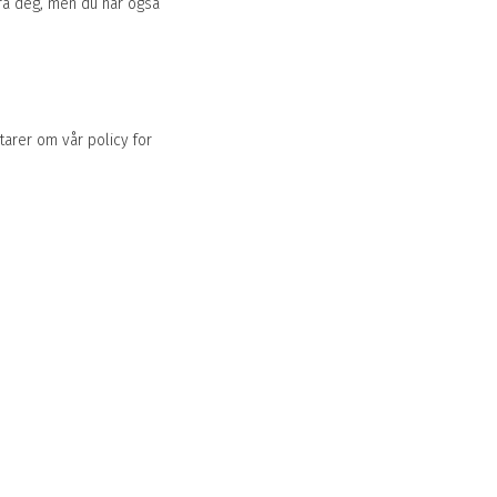
fra deg, men du har også
arer om vår policy for