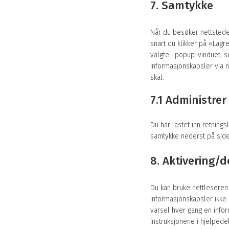
7. Samtykke
Når du besøker nettstedet
snart du klikker på «Lagr
valgte i popup-vinduet, 
informasjonskapsler via 
skal.
7.1 Administre
Du har lastet inn retning
samtykke nederst på side
8. Aktivering/
Du kan bruke nettleseren 
informasjonskapsler ikke s
varsel hver gang en infor
instruksjonene i hjelpede