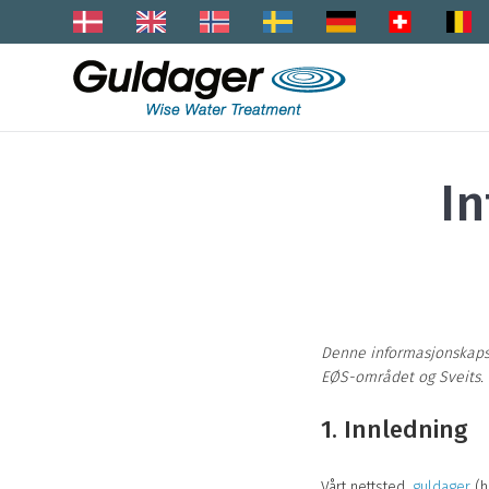
In
Denne informasjonskapse
EØS-området og Sveits.
1. Innledning
Vårt nettsted,
guldager
(h