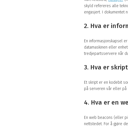
skyld refereres alle tekn
engasjert. I dokumentet 
2. Hva er info
En informasjonskapsel er
datamaskinen eller enhete
tredjepartsservere når du
3. Hva er skript
Et skript er en kodebit s
på serveren vår eller på 
4. Hva er en w
En web beacons (eller piks
nettstedet. For å gjøre d