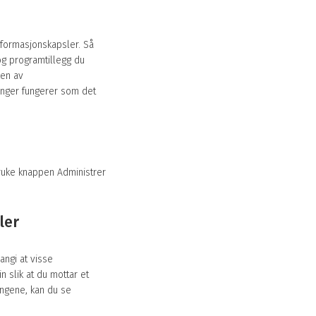
diverse
tjenester
nformasjonskapsler. Så
 og programtillegg du
ken av
enger fungerer som det
bruke knappen Administrer
ler
angi at visse
n slik at du mottar et
ingene, kan du se