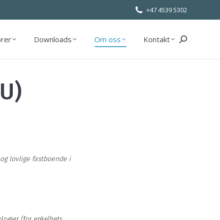
+47 4539 5302
orer
Downloads
Om oss
Kontakt
Søk:
orer
Downloads
Om oss
Kontakt
Søk:
EU)
og lovlige fastboende i
logier (for enkelhets