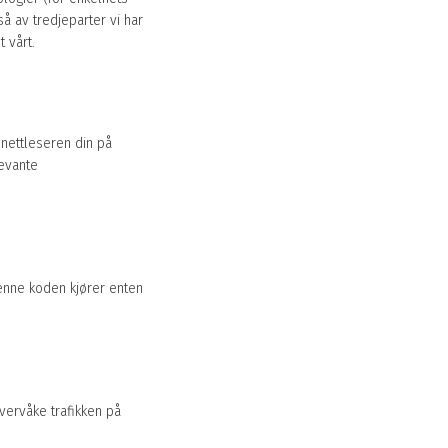
å av tredjeparter vi har
 vårt.
nettleseren din på
levante
Denne koden kjører enten
overvåke trafikken på