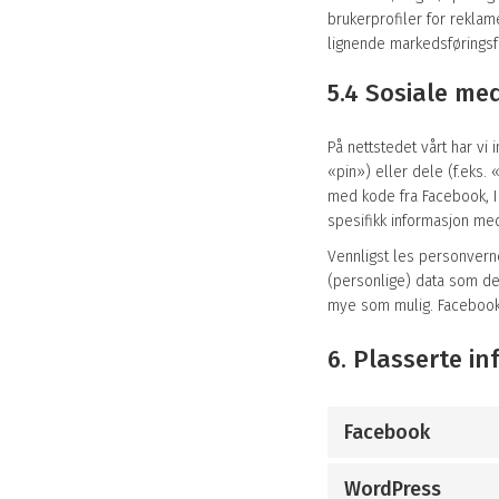
brukerprofiler for reklam
lignende markedsføringsf
5.4 Sosiale med
På nettstedet vårt har vi 
«pin») eller dele (f.eks.
med kode fra Facebook, I
spesifikk informasjon med
Vennligst les personverne
(personlige) data som d
mye som mulig. Facebook, 
6. Plasserte i
Facebook
WordPress