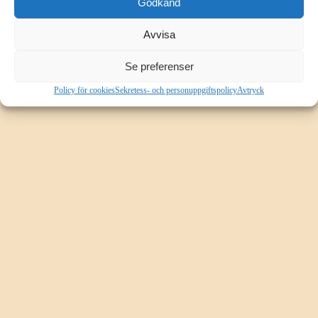
Godkänd
Undernavigeringsstil 4 - Position: Vänster
Avvisa
Se preferenser
Policy för cookies
Sekretess- och personuppgiftspolicy
Avtryck