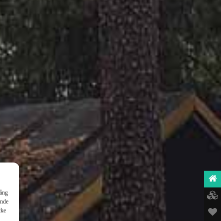
gång
ende
cke