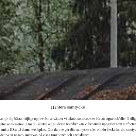
Hantera samtycke
att ge dig bästa möjliga upplevelse använder vi teknik som cookies för att lagra och/eller få till
HEMVAL
 enhetsinformation. Om du samtycker till dessa tekniker kan vi behandla uppgifter som surfbete
r unika ID:n på denna webbplats. Om du inte ger ditt samtycke eller om du återkallar ditt samty
 det ha en negativ inverkan på vissa funktioner och egenskaper.