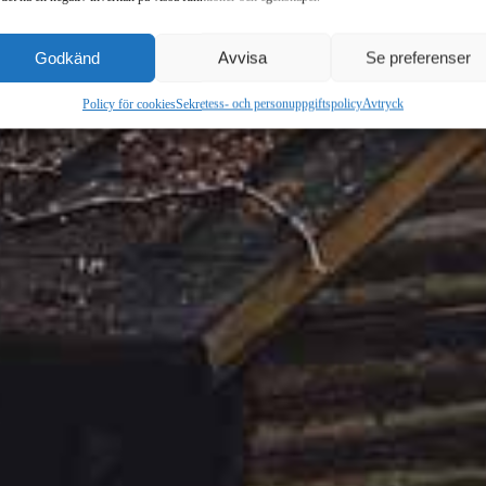
HAMBURGER MENY - Med FullPage.js
Godkänd
Avvisa
Se preferenser
Policy för cookies
Sekretess- och personuppgiftspolicy
Avtryck