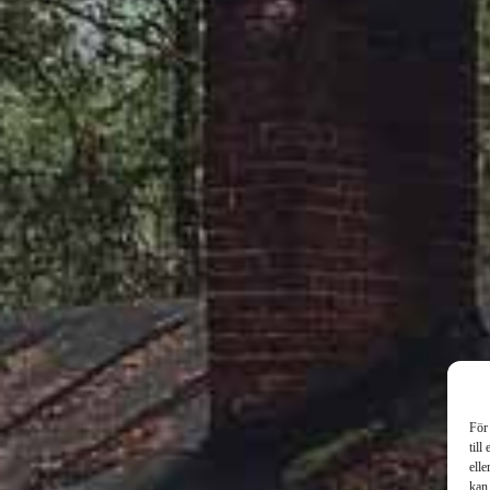
För 
till
elle
kan